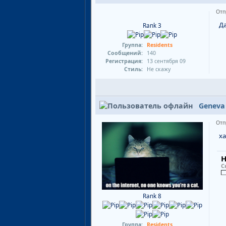
Отп
Да
Rank 3
Группа:
Residents
Сообщений:
140
Регистрация:
13 сентября 09
Стиль:
Не скажу
Geneva
Отп
ха
Н
С
Rank 8
Группа:
Residents