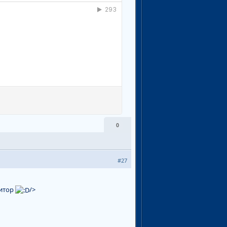
0
#27
итор
/>