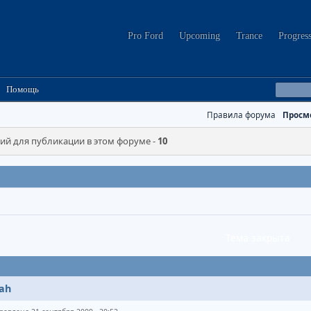
Pro Ford
Upcoming
Trance
Progres
Помощь
Правила форума
Просм
й для публикации в этом форуме -
10
Тема закрыта
ah