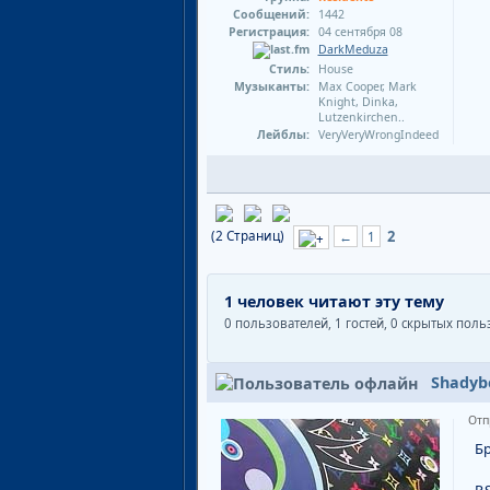
Сообщений:
1442
Регистрация:
04 сентября 08
DarkMeduza
Стиль:
House
Музыканты:
Max Cooper, Mark
Knight, Dinka,
Lutzenkirchen..
Лейблы:
VeryVeryWrongIndeed
(2 Страниц)
2
←
1
1 человек читают эту тему
0 пользователей, 1 гостей, 0 скрытых пол
Shadyb
Отп
Бр
P.