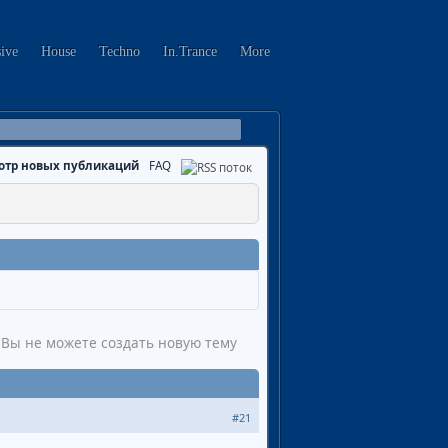
sive
House
Techno
In.Trance
More
отр новых публикаций
FAQ
Вы не можете создать новую тему
#21