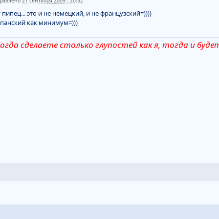
равлено
21 сентября 2009 - 20:52
 пипец... это и не немецкий, и не французский=))))
панский как минимум=)))
огда сделаете столько глупостей как я, тогда и буд