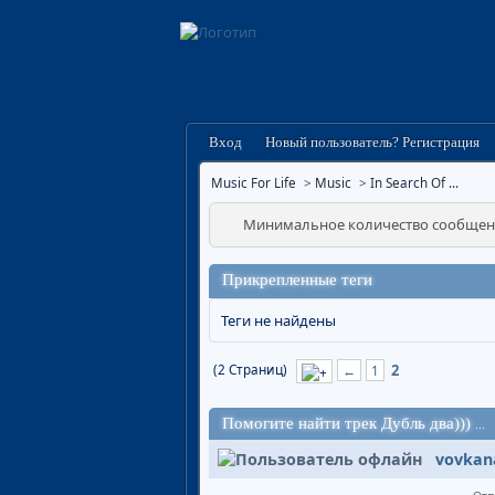
Вход
Новый пользователь? Регистрация
Music For Life
>
Music
>
In Search Of ...
Минимальное количество сообщени
Прикрепленные теги
Теги не найдены
(2 Страниц)
2
←
1
Помогите найти трек Дубль два)))
...
vovkan