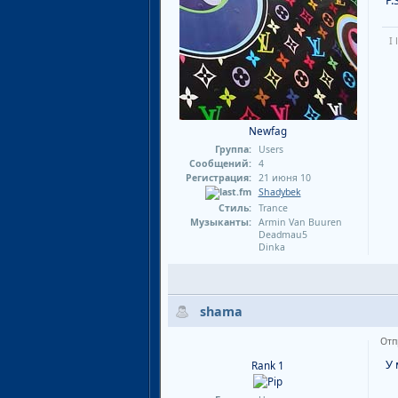
I
Newfag
Группа:
Users
Сообщений:
4
Регистрация:
21 июня 10
Shadybek
Стиль:
Trance
Музыканты:
Armin Van Buuren
Deadmau5
Dinka
shama
Отп
У 
Rank 1