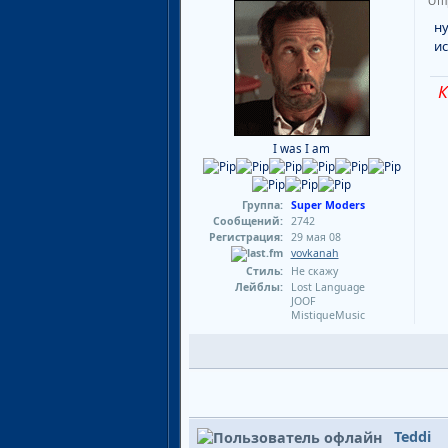
Отп
ну
ис
К
I was I am
Группа:
Super Moders
Сообщений:
2742
Регистрация:
29 мая 08
vovkanah
Стиль:
Не скажу
Лейблы:
Lost Language
JOOF
MistiqueMusic
Teddi