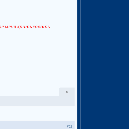
ете меня критиковать
0
#22