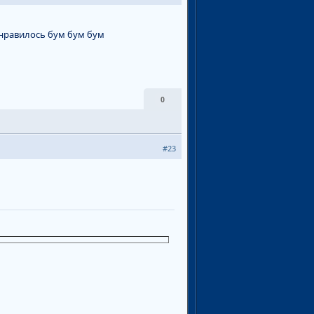
онравилось бум бум бум
0
#23