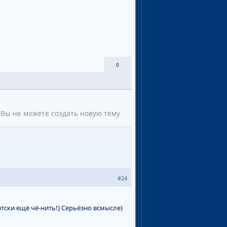
0
Вы не можете создать новую тему
#24
атски ещё чё-нить!) Серьёзно всмысле)