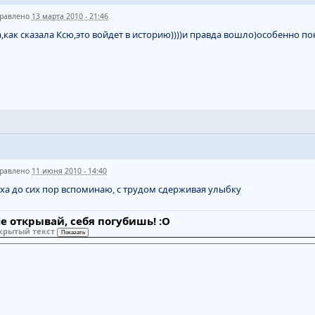
равлено
13 марта 2010 - 21:46
,как сказала Ксю,это войдет в историю))))и правда вошло)особенно п
равлено
11 июня 2010 - 14:40
ха до сих пор вспоминаю, с трудом сдерживая улыбку
е открывай, себя погубишь! :О
крытый текст