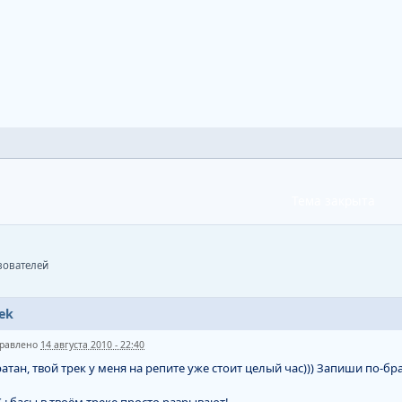
Тема закрыта
ьзователей
ek
равлено
14 августа 2010 - 22:40
атан, твой трек у меня на репите уже стоит целый час))) Запиши по-бр
S.: басы в твоём треке просто разрывают!