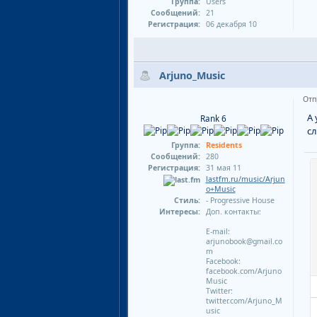
Группа:
Users
Сообщений:
21
Регистрация:
06 декабря 10
Arjuno_Music
Отп
А 
Rank 6
сл
Группа:
Residents
Сообщений:
280
Регистрация:
31 мая 11
lastfm.ru/music/Arjun
o+Music
Стиль:
- Progressive House
Интересы:
Доп. контакты:
E-mail:
arjunobook@gmail.co
m
Facebook:
facebook.com/Arjuno
Music
Twitter:
twitter.com/Arjuno_M
usic