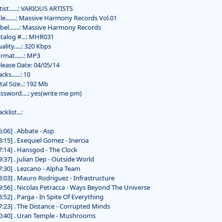
tist......: VARIOUS ARTISTS
tle.......: Massive Harmony Records Vol.01
bel.......: Massive Harmony Records
talog #...: MHR031
ality.....: 320 Kbps
rmat......: MP3
lease Date: 04/05/14
acks......: 10
tal Size..: 192 Mb
ssword....: yes(write me pm)
cklist...:
6:06] . Abbate - Asp
8:15] . Exequiel Gomez - Inercia
7:14] . Hansgod - The Clock
9:37] . Julian Dep - Outside World
7:30] . Lezcano - Alpha Team
8:03] . Mauro Rodriguez - Infrastructure
9:56] . Nicolas Petracca - Ways Beyond The Universe
8:52] . Parga - In Spite Of Everything
7:23] . The Distance - Corrupted Minds
0:40] . Uran Temple - Mushrooms