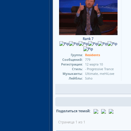
Rank 7
Группа:
Residents
Сообщений:
779
Регистрация:
12 марта 10
Стиль:
- Progressive Trance
Музыканты:
Ultimate, meHiLove
Лейблы:
Soho
Поделиться темой:
Страница 1 из 1