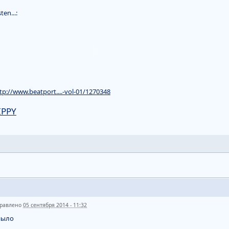
sten...:
tp://www.beatport....-vol-01/1270348
IPPY
равлено
05 сентября 2014 - 11:32
ныло