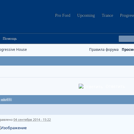
Pro Ford
Upcoming
Trance
Progres
Помощь
ogressive House
Правила форума
Просм
Ответить
1
mhr031
равлено
04 сентября 2014 - 15:22