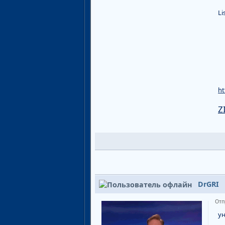
Li
ht
Z
DrGRI
Отп
у