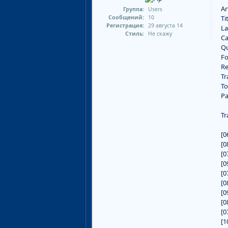
Ar
Группа:
Users
Сообщений:
10
Ti
Регистрация:
29 августа 14
La
Стиль:
Не скажу
Ca
Qu
Fo
Re
Tr
To
Pa
Tra
[0
[0
[0
[0
[0
[0
[0
[0
[0
[1