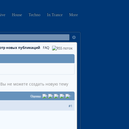
sive
House
Techno
In.Trance
More
отр новых публикаций
FAQ
Вы не можете создать новую тему
Оценка:
#1