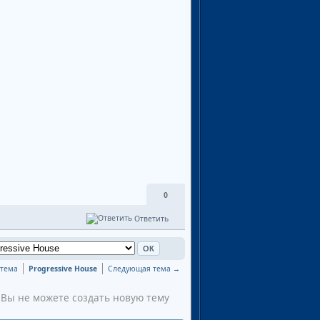
0
Ответить
тема
Progressive House
Следующая тема →
Вы не можете создать новую тему