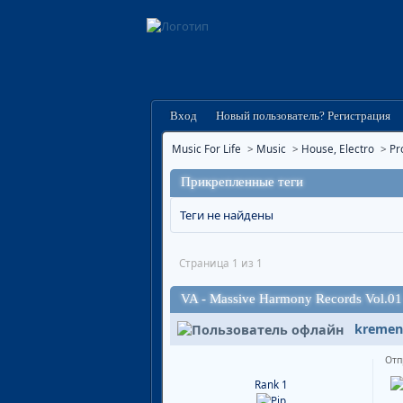
Вход
Новый пользователь? Регистрация
Music For Life
>
Music
>
House, Electro
>
Pr
Прикрепленные теги
Теги не найдены
Страница 1 из 1
VA - Massive Harmony Records Vol.0
kremen
Отп
Rank 1