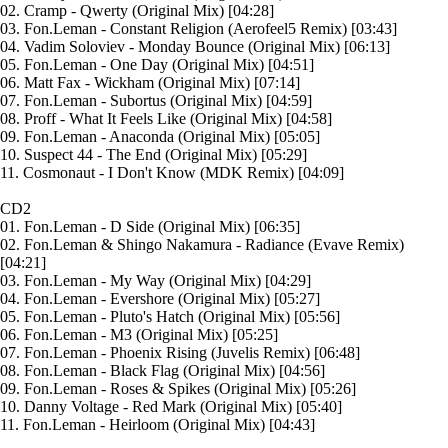
02. Cramp - Qwerty (Original Mix) [04:28]
03. Fon.Leman - Constant Religion (Aerofeel5 Remix) [03:43]
04. Vadim Soloviev - Monday Bounce (Original Mix) [06:13]
05. Fon.Leman - One Day (Original Mix) [04:51]
06. Matt Fax - Wickham (Original Mix) [07:14]
07. Fon.Leman - Subortus (Original Mix) [04:59]
08. Proff - What It Feels Like (Original Mix) [04:58]
09. Fon.Leman - Anaconda (Original Mix) [05:05]
10. Suspect 44 - The End (Original Mix) [05:29]
11. Cosmonaut - I Don't Know (MDK Remix) [04:09]
CD2
01. Fon.Leman - D Side (Original Mix) [06:35]
02. Fon.Leman & Shingo Nakamura - Radiance (Evave Remix)
[04:21]
03. Fon.Leman - My Way (Original Mix) [04:29]
04. Fon.Leman - Evershore (Original Mix) [05:27]
05. Fon.Leman - Pluto's Hatch (Original Mix) [05:56]
06. Fon.Leman - M3 (Original Mix) [05:25]
07. Fon.Leman - Phoenix Rising (Juvelis Remix) [06:48]
08. Fon.Leman - Black Flag (Original Mix) [04:56]
09. Fon.Leman - Roses & Spikes (Original Mix) [05:26]
10. Danny Voltage - Red Mark (Original Mix) [05:40]
11. Fon.Leman - Heirloom (Original Mix) [04:43]