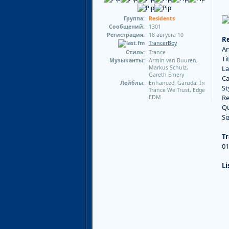
Группа:
Residents
Сообщений:
1301
Регистрация:
18 августа 10
Re
TrancerBoy
Ar
Стиль:
Trance
Ti
Музыканты:
Armin van Buuren,
Markus Schulz,
La
Gareth Emery
Ca
Лейблы:
Enhanced, Garuda, In
St
Trance We Trust, Edge
Re
EDM
Qu
Si
Tr
01
Li