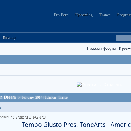
Pro Ford
Upcoming
Trance
Progres
Помощь
Правила форума
Просм
Ответить
can Dream
14 February, 2014 | Echelon | Trance
y
равлено
15 апреля 2014 - 20:11
Tempo Giusto Pres. ToneArts - Ameri