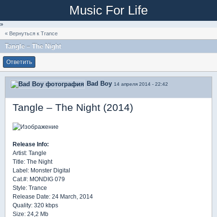
Music For Life
»
« Вернуться к Trance
Tangle – The Night
Ответить
Bad Boy
14 апреля 2014 - 22:42
Tangle – The Night (2014)
Release Info:
Artist: Tangle
Title: The Night
Label: Monster Digital
Cat.#: MONDIG 079
Style: Trance
Release Date: 24 March, 2014
Quality: 320 kbps
Size: 24,2 Mb