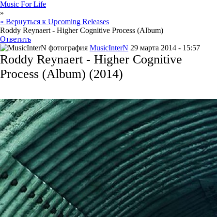
Music For Life
»
« Вернуться к Upcoming Releases
Roddy Reynaert - Higher Cognitive Process (Album)
Ответить
MusicInterN
29 марта 2014 - 15:57
Roddy Reynaert - Higher Cognitive
Process (Album) (2014)