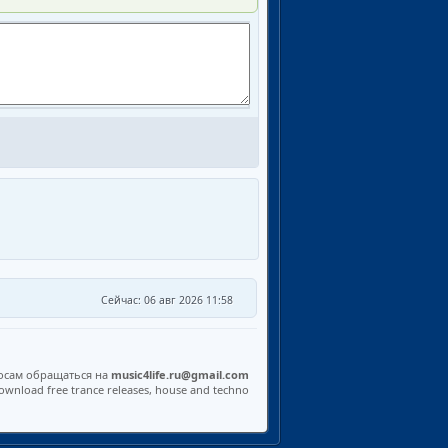
Сейчас: 06 авг 2026 11:58
осам обращаться на
music4life.ru@gmail.com
ownload free trance releases, house and techno