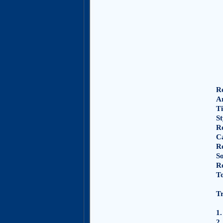
Re
Ar
Ti
St
R
C
R
S
Re
To
Tr
1.
2.