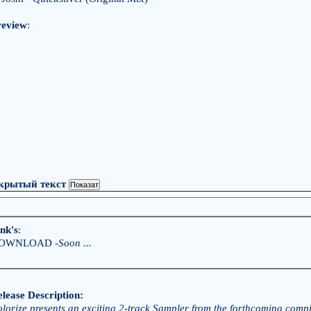
review
:
крытый текст
nk's
:
OWNLOAD -
Soon ...
lease Description:
lorize presents an exciting 2-track Sampler from the forthcoming compi