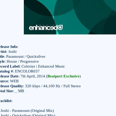
lease Info
:
tist
: Joshi
tle
: Paramount / Quicksilver
yle
: House / Progressive
ecord Label
: Colorize | Enhanced Music
atalog #
: ENCOLOR037
elease Date
: 7th April, 2014 (
Beatport Exclusive
)
ource
: WEB
lease Quality
: 320 kbps / 44,100 Hz / Full Stereo
tal Size
: _ MB
acklist
:
Joshi - Paramount (Original Mix)
Joshi - Quicksilver (Original Mix)