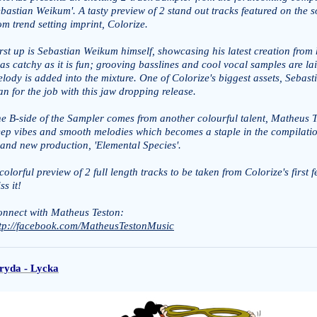
bastian Weikum'. A tasty preview of 2 stand out tracks featured on the 
om trend setting imprint, Colorize.
rst up is Sebastian Weikum himself, showcasing his latest creation from 
 as catchy as it is fun; grooving basslines and cool vocal samples are l
lody is added into the mixture. One of Colorize's biggest assets, Sebas
n for the job with this jaw dropping release.
e B-side of the Sampler comes from another colourful talent, Matheus T
ep vibes and smooth melodies which becomes a staple in the compilation 
and new production, 'Elemental Species'.
colorful preview of 2 full length tracks to be taken from Colorize's first
ss it!
nnect with Matheus Teston:
tp://facebook.com/MatheusTestonMusic
ryda - Lycka