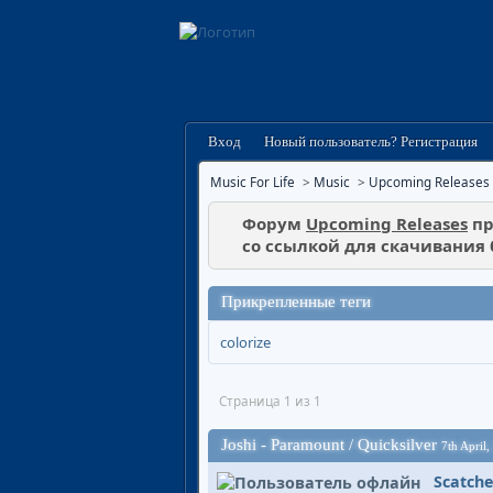
Вход
Новый пользователь? Регистрация
Music For Life
>
Music
>
Upcoming Releases
Форум
Upcoming Releases
пр
со ссылкой для скачивания
Прикрепленные теги
colorize
Страница 1 из 1
Joshi - Paramount / Quicksilver
7th April,
Scatche