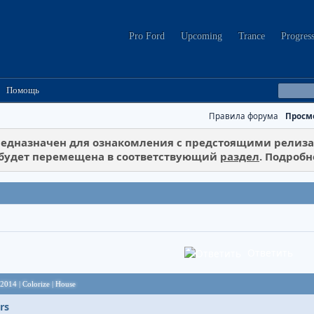
Pro Ford
Upcoming
Trance
Progres
Помощь
Правила форума
Просм
едназначен для ознакомления с предстоящими релизам
 будет перемещена в соответствующий
раздел
. Подробн
Ответить
 2014 | Colorize | House
rs