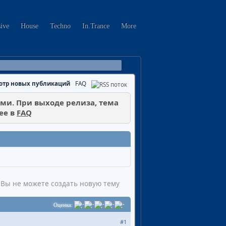
sive
House
Techno
In.Trance
More
отр новых публикаций
FAQ
и. При выходе релиза, тема
ее в
FAQ
Вы не можете создать новую тему
Оценка:
#1