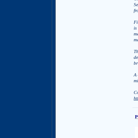
Se
fr
Fi
is
me
ma
Th
de
br
A 
mi
Co
ht
P