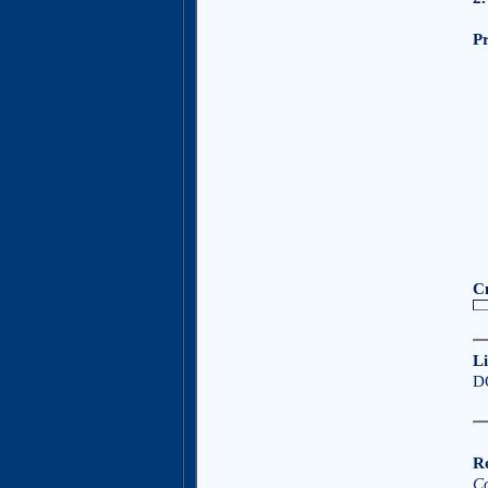
P
С
Li
D
Re
Co