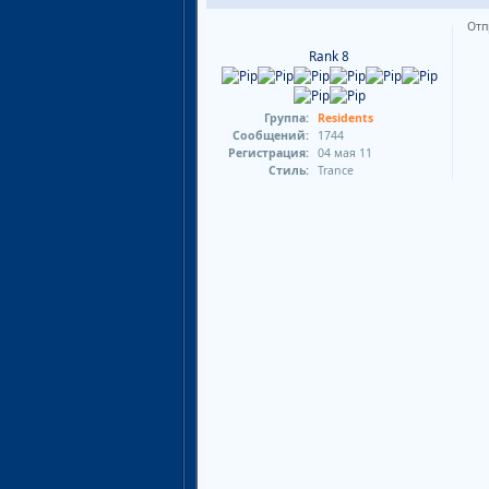
Отп
Rank 8
Группа:
Residents
Сообщений:
1744
Регистрация:
04 мая 11
Стиль:
Trance