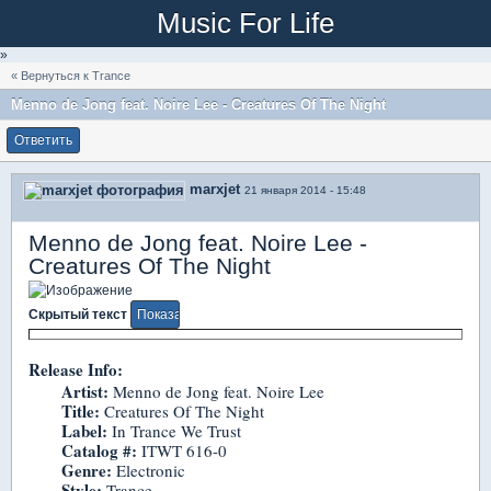
Music For Life
»
« Вернуться к Trance
Menno de Jong feat. Noire Lee - Creatures Of The Night
Ответить
marxjet
21 января 2014 - 15:48
Menno de Jong feat. Noire Lee -
Creatures Of The Night
Скрытый текст
Release Info:
Artist:
Menno de Jong feat. Noire Lee
Title:
Creatures Of The Night
Label:
In Trance We Trust
Catalog #:
ITWT 616-0
Genre:
Electronic
Style:
Trance