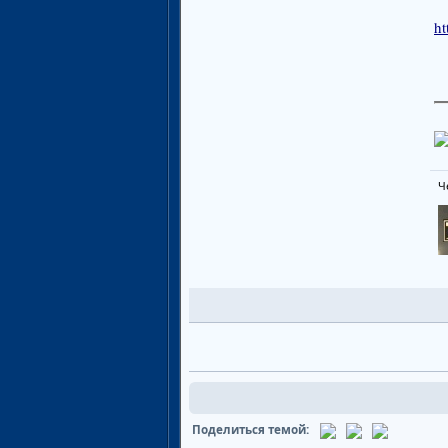
ht
Ч
Поделиться темой: