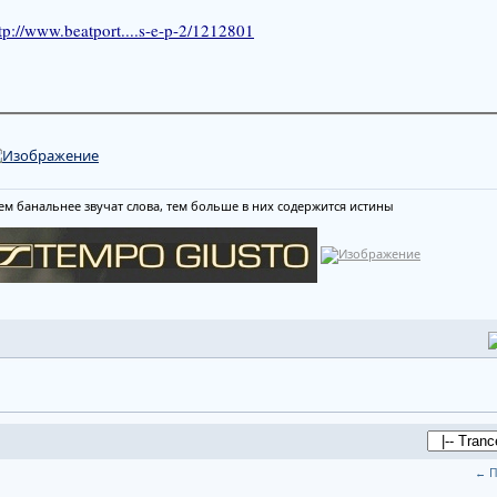
tp://www.beatport....s-e-p-2/1212801
ем банальнее звучат слова, тем больше в них содержится истины
← П