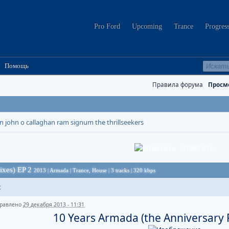
Pro Ford
Upcoming
Trance
Progres
Помощь
Правила форума
Просм
en
john o callaghan
ram
signum
the thrillseekers
Ответить
ixes) EP 2
2013 | Armada | Trance, House | 3 tracks | 320 kbps
t
равлено
29 декабря 2013 - 11:31
10 Years Armada (the Anniversary 