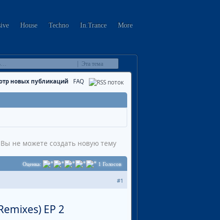
sive
House
Techno
In.Trance
More
Эта тема
отр новых публикаций
FAQ
Вы не можете создать новую тему
Оценка:
1
Голосов
#1
Remixes) EP 2