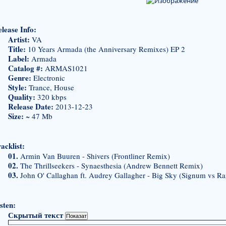
lease Info:
Artist:
VA
Title:
10 Years Armada (the Anniversary Remixes) EP 2
Label:
Armada
Catalog #:
ARMAS1021
Genre:
Electronic
Style:
Trance, House
Quality:
320 kbps
Release Date:
2013-12-23
Size:
~ 47 Mb
acklist:
01.
Armin Van Buuren - Shivers (Frontliner Remix)
02.
The Thrillseekers - Synaesthesia (Andrew Bennett Remix)
03.
John O' Callaghan ft. Audrey Gallagher - Big Sky (Signum vs 
sten:
Скрытый текст