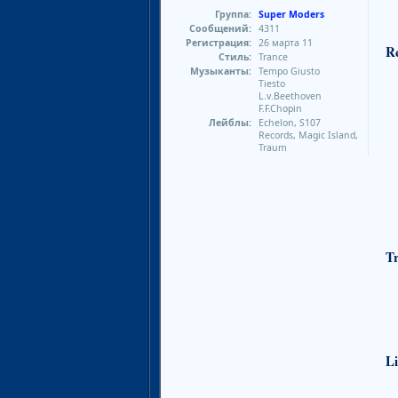
Группа:
Super Moders
Сообщений:
4311
Регистрация:
26 марта 11
Re
Стиль:
Trance
Музыканты:
Tempo Giusto
Tiesto
L.v.Beethoven
F.F.Chopin
Лейблы:
Echelon, S107
Records, Magic Island,
Traum
Tr
Li