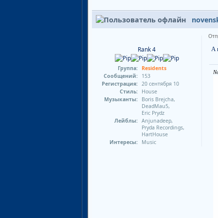
novens
Отп
Rank 4
А 
Группа:
Residents
No
Сообщений:
153
Регистрация:
20 сентября 10
Стиль:
House
Музыканты:
Boris Brejcha,
DeadMau5,
Eric Prydz
Лейблы:
Anjunadeep,
Pryda Recordings,
HartHouse
Интересы:
Music