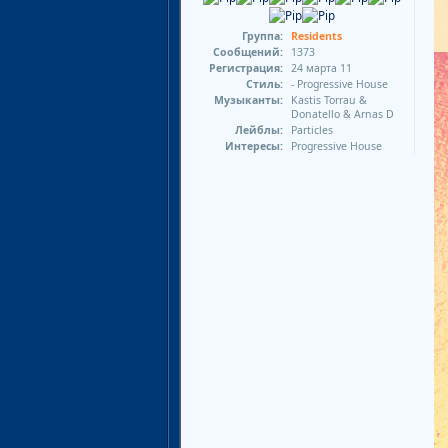
Группа:
Residents
Сообщений:
1373
Регистрация:
24 марта 11
Стиль:
- Progressive House
Музыканты:
Kastis Torrau &
Donatello & Arnas D
Лейблы:
Particles
Интересы:
Progressive House