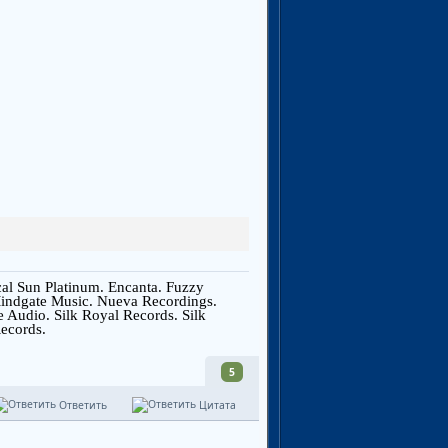
ical Sun Platinum. Encanta. Fuzzy
 Mindgate Music. Nueva Recordings.
e Audio. Silk Royal Records. Silk
ecords.
5
Ответить
Цитата