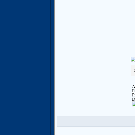
A
R
P
D