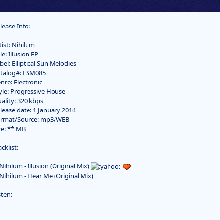
lease Info:
tist: Nihilum
tle: Illusion EP
bel: Elliptical Sun Melodies
talog#: ESM085
nre: Electronic
yle: Progressive House
ality: 320 kbps
lease date: 1 January 2014
ormat/Source: mp3/WEB
ze: ** MB
acklist:
 Nihilum - Illusion (Original Mix)
 Nihilum - Hear Me (Original Mix)
sten: