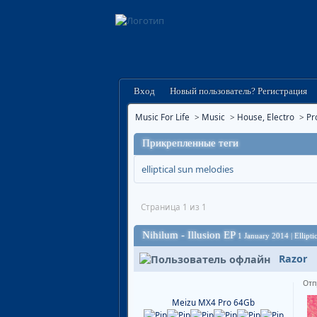
Вход
Новый пользователь? Регистрация
Music For Life
>
Music
>
House, Electro
>
Pr
Прикрепленные теги
elliptical sun melodies
Страница 1 из 1
Nihilum - Illusion EP
1 January 2014 | Ellipt
Razor
Отп
Meizu MX4 Pro 64Gb