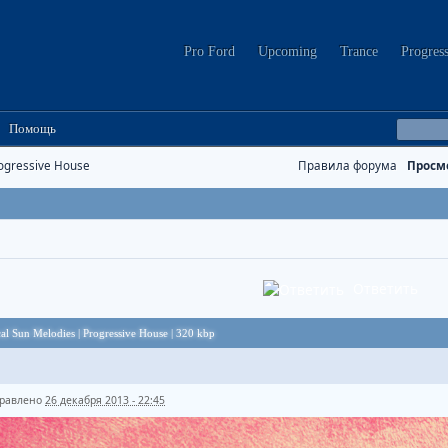
Pro Ford
Upcoming
Trance
Progres
Помощь
ogressive House
Правила форума
Просм
Ответить
ical Sun Melodies | Progressive House | 320 kbp
равлено
26 декабря 2013 - 22:45