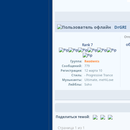
DrGRI
Отп
о
Rank 7
Группа:
Residents
Сообщений:
779
Регистрация:
12 марта 10
Стиль:
- Progressive Trance
Музыканты:
Ultimate, meHiLove
Лейблы:
Soho
Поделиться темой:
Страница 1 из 1