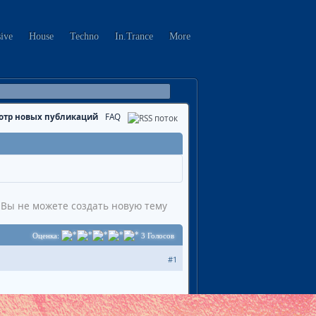
sive
House
Techno
In.Trance
More
отр новых публикаций
FAQ
Вы не можете создать новую тему
Оценка:
3
Голосов
#1