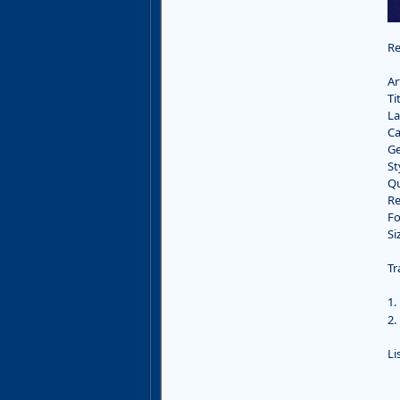
Re
Ar
Ti
La
Ca
Ge
St
Qu
Re
F
Si
Tr
1.
2.
Li