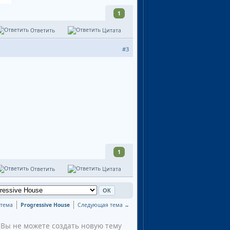
1
Ответить
Цитата
#3
1
Ответить
Цитата
тема
Progressive House
Следующая тема →
Вы не можете создать новую тему