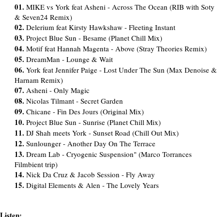
01.
MIKE vs York feat Asheni - Across The Ocean (RIB with Soty
& Seven24 Remix)
02.
Delerium feat Kirsty Hawkshaw - Fleeting Instant
03.
Project Blue Sun - Besame (Planet Chill Mix)
04.
Motif feat Hannah Magenta - Above (Stray Theories Remix)
05.
DreamMan - Lounge & Wait
06.
York feat Jennifer Paige - Lost Under The Sun (Max Denoise &
Harnam Remix)
07.
Asheni - Only Magic
08.
Nicolas Tilmant - Secret Garden
09.
Chicane - Fin Des Jours (Original Mix)
10.
Project Blue Sun - Sunrise (Planet Chill Mix)
11.
DJ Shah meets York - Sunset Road (Chill Out Mix)
12.
Sunlounger - Another Day On The Terrace
13.
Dream Lab - Cryogenic Suspension" (Marco Torrances
Filmbient trip)
14.
Nick Da Cruz & Jacob Session - Fly Away
15.
Digital Elements & Alen - The Lovely Years
Listen: