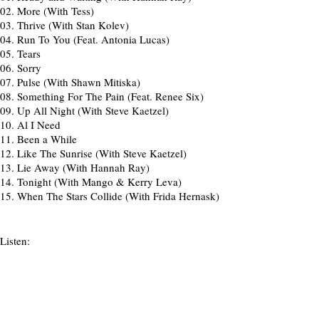
02.
More (With Tess)
03.
Thrive (With Stan Kolev)
04.
Run To You (Feat. Antonia Lucas)
05.
Tears
06.
Sorry
07.
Pulse (With Shawn Mitiska)
08.
Something For The Pain (Feat. Renee Six)
09.
Up All Night (With Steve Kaetzel)
10.
Al I Need
11.
Been a While
12.
Like The Sunrise (With Steve Kaetzel)
13.
Lie Away (With Hannah Ray)
14.
Tonight (With Mango & Kerry Leva)
15.
When The Stars Collide (With Frida Hernask)
Listen: