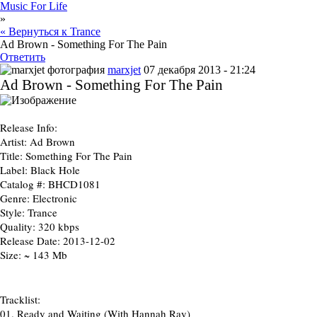
Music For Life
»
« Вернуться к Trance
Ad Brown - Something For The Pain
Ответить
marxjet
07 декабря 2013 - 21:24
Ad Brown - Something For The Pain
Release Info:
Artist:
Ad Brown
Title:
Something For The Pain
Label:
Black Hole
Catalog #:
BHCD1081
Genre:
Electronic
Style:
Trance
Quality:
320 kbps
Release Date:
2013-12-02
Size:
~ 143 Mb
Tracklist:
01.
Ready and Waiting (With Hannah Ray)