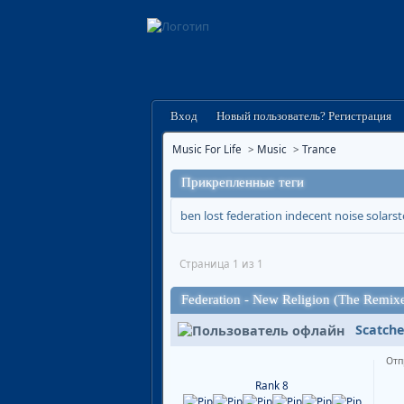
Вход
Новый пользователь? Регистрация
Music For Life
>
Music
>
Trance
Прикрепленные теги
ben lost
federation
indecent noise
solars
Страница 1 из 1
Federation - New Religion (The Remix
Scatche
Отп
Rank 8