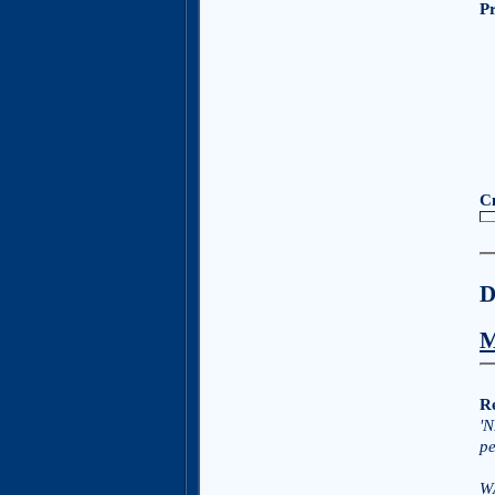
P
С
M
Re
'N
pe
W