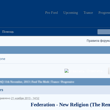
Pro Ford
Upcoming
Trance
Progres
Помощь
Правила форум
tone
Ответить
es)
11th November, 2013 | Feed The Moth | Trance / Progressive
rs
равлено
21 ноября 2013 - 14:52
Federation - New Religion (The Rem