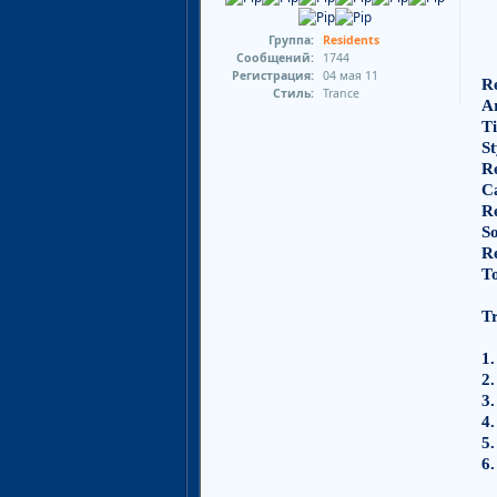
Группа:
Residents
Сообщений:
1744
Регистрация:
04 мая 11
Re
Стиль:
Trance
Ar
Ti
St
R
C
R
S
Re
To
Tr
1.
2.
3.
4.
5.
6.