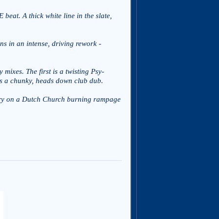
eat. A thick white line in the slate,
s in an intense, driving rework -
xes. The first is a twisting Psy-
d is a chunky, heads down club dub.
istry on a Dutch Church burning rampage