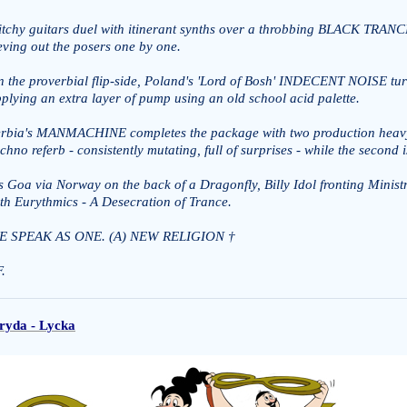
tchy guitars duel with itinerant synths over a throbbing BLACK TRANCE b
eving out the posers one by one.
 the proverbial flip-side, Poland's 'Lord of Bosh' INDECENT NOISE turn
plying an extra layer of pump using an old school acid palette.
rbia's MANMACHINE completes the package with two production heavy mi
chno referb - consistently mutating, full of surprises - while the secon
's Goa via Norway on the back of a Dragonfly, Billy Idol fronting Min
th Eurythmics - A Desecration of Trance.
E SPEAK AS ONE. (A) NEW RELIGION †
F.
ryda - Lycka