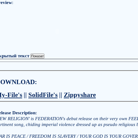
review
:
крытый текст
DOWNLOAD:
y-File's
||
SolidFile's
||
Zippyshare
lease Description:
EW RELIGION' is FEDERATION's debut release on their very own FEE
rtinent song, chiding imperial violence dressed up as pseudo religious
AR IS PEACE / FREEDOM IS SLAVERY / YOUR GOD IS YOUR GOVE