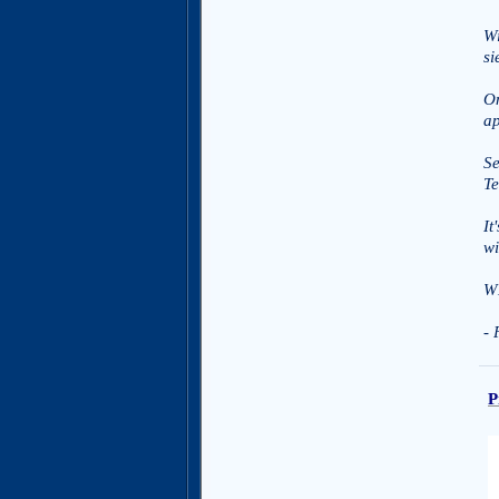
Wi
si
On
ap
Se
Te
It
wi
W
- 
P