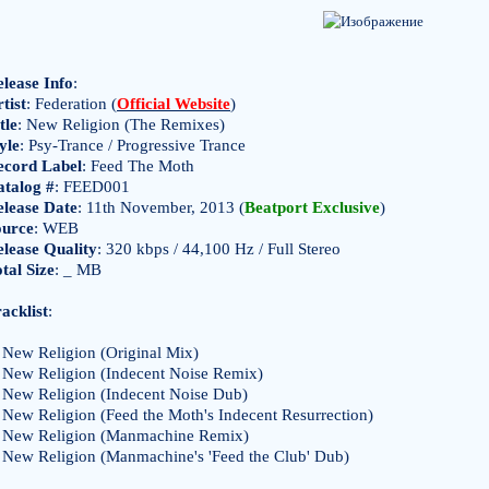
lease Info
:
tist
: Federation (
Official Website
)
tle
: New Religion (The Remixes)
yle
: Psy-Trance / Progressive Trance
ecord Label
: Feed The Moth
atalog #
: FEED001
elease Date
: 11th November, 2013 (
Beatport Exclusive
)
ource
: WEB
lease Quality
: 320 kbps / 44,100 Hz / Full Stereo
tal Size
: _ MB
acklist
:
New Religion (Original Mix)
New Religion (Indecent Noise Remix)
New Religion (Indecent Noise Dub)
New Religion (Feed the Moth's Indecent Resurrection)
New Religion (Manmachine Remix)
New Religion (Manmachine's 'Feed the Club' Dub)