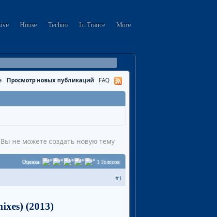
sive
House
Techno
In.Trance
More
а
Просмотр новых публикаций
FAQ
Вы не можете создать новую тему
Оценка:
1
Голосов
#1
ixes) (2013)