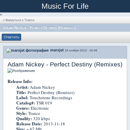
Music For Life
»
« Вернуться к Trance
Adam Nickey - Perfect Destiny (Remixes)
Ответить
marxjet
18 ноября 2013 - 16:48
Adam Nickey - Perfect Destiny (Remixes)
Release Info:
Artist:
Adam Nickey
Title:
Perfect Destiny (Remixes)
Label:
Touchstone Recordings
Catalog#:
TSR 019
Genre:
Electronic
Style:
Trance
Quality:
320 kbps
Release Date:
2013-11-18
Size:
~ 67 Mb