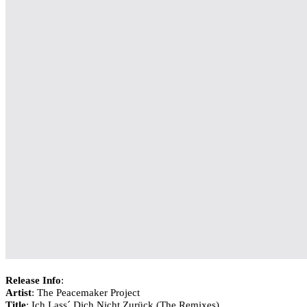
Release Info
:
Artist
: The Peacemaker Project
Title
: Ich Lass´ Dich Nicht Zurück (The Remixes)