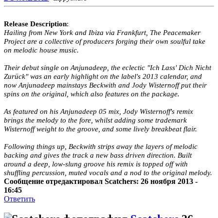
Release Description
:
Hailing from New York and Ibiza via Frankfurt, The Peacemaker
Project are a collective of producers forging their own soulful take
on melodic house music.
Their debut single on Anjunadeep, the eclectic "Ich Lass' Dich Nicht
Zurück" was an early highlight on the label's 2013 calendar, and
now Anjunadeep mainstays Beckwith and Jody Wisternoff put their
spins on the original, which also features on the package.
As featured on his Anjunadeep 05 mix, Jody Wisternoff's remix
brings the melody to the fore, whilst adding some trademark
Wisternoff weight to the groove, and some lively breakbeat flair.
Following things up, Beckwith strips away the layers of melodic
backing and gives the track a new bass driven direction. Built
around a deep, low-slung groove his remix is topped off with
shuffling percussion, muted vocals and a nod to the original melody.
Сообщение отредактировал Scatchers: 26 ноября 2013 -
16:45
Ответить