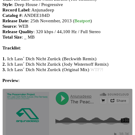
Style
: Deep House / Progressive
Record Label
: Anjunadeep
Catalog #
: ANDEE184D
Release Date
: 25th November, 2013 (
Beatport
)
Source
: WEB
Release Quality
: 320 kbps / 44,100 Hz / Full Stereo
Total Size
: _ MB
Tracklist
:
1.
Ich Lass´ Dich Nicht Zurück (Beckwith Remix)
2.
Ich Lass´ Dich Nicht Zurück (Jody Wisternoff Remix)
3.
Ich Lass´ Dich Nicht Zurück (Original Mix)
WTF?!
Preview
: