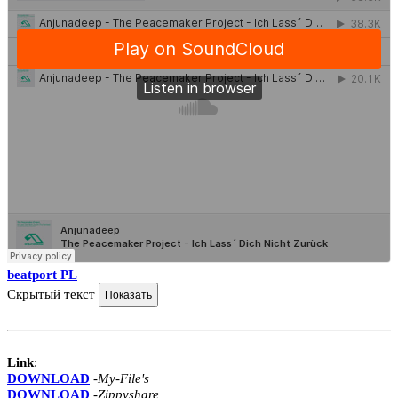
beatport PL
Скрытый текст
Link
:
DOWNLOAD
-
My-File's
DOWNLOAD
-
Zippyshare