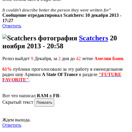
It couldn't describe better the person they were written for"
Сообщение отредактировал Scatchers: 10 декабря 2013 -
17:27
Ответить
Scatchers
20
ноября 2013 - 20:58
Релиз выйдет
9
Декабря, за
2
дня до
42
летие
Амелии Бонн
.
61%
публики проголосовало за эту работу в еженедельном
радио шоу Армина
A State Of Trance
в разделе
"FUTURE
FAVORiTE"
.
Вот что написал
RAM
в
FB
:
Скрытый текст
Ждем выхода.
Ответить