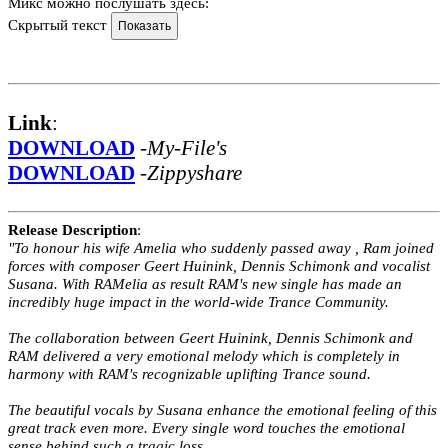
Микс можно послушать здесь:
Скрытый текст
Link
:
DOWNLOAD
-
My-File's
DOWNLOAD
-
Zippyshare
Release Description
:
"To honour his wife Amelia who suddenly passed away , Ram joined
forces with composer Geert Huinink, Dennis Schimonk and vocalist
Susana. With RAMelia as result RAM's new single has made an
incredibly huge impact in the world-wide Trance Community.
The collaboration between Geert Huinink, Dennis Schimonk and
RAM delivered a very emotional melody which is completely in
harmony with RAM's recognizable uplifting Trance sound.
The beautiful vocals by Susana enhance the emotional feeling of this
great track even more. Every single word touches the emotional
sense behind such a tragic loss.