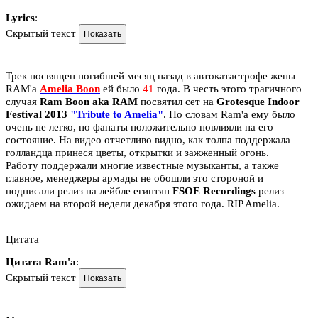
Lyrics
:
Скрытый текст
Трек посвящен погибшей месяц назад в автокатастрофе жены
RAM'a
Amelia Boon
ей было
41
года. В честь этого трагичного
случая
Ram Boon aka RAM
посвятил сет на
Grotesque Indoor
Festival 2013
"Tribute to Amelia"
. По словам Ram'a ему было
очень не легко, но фанаты положительно повлияли на его
состояние. На видео отчетливо видно, как толпа поддержала
голландца принеся цветы, открытки и зажженный огонь.
Работу поддержали многие известные музыканты, а также
главное, менеджеры армады не обошли это стороной и
подписали релиз на лейбле египтян
FSOE Recordings
релиз
ожидаем на второй недели декабря этого года. RIP Amelia.
Цитата
Цитата Ram'a
:
Скрытый текст