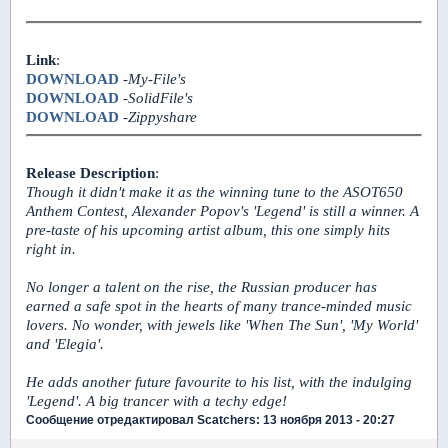
Link
:
DOWNLOAD
-
My-File's
DOWNLOAD
-
SolidFile's
DOWNLOAD
-
Zippyshare
Release Description
:
Though it didn't make it as the winning tune to the ASOT650
Anthem Contest, Alexander Popov's 'Legend' is still a winner. A
pre-taste of his upcoming artist album, this one simply hits
right in.
No longer a talent on the rise, the Russian producer has
earned a safe spot in the hearts of many trance-minded music
lovers. No wonder, with jewels like 'When The Sun', 'My World'
and 'Elegia'.
He adds another future favourite to his list, with the indulging
'Legend'. A big trancer with a techy edge!
Сообщение отредактировал Scatchers: 13 ноября 2013 - 20:27