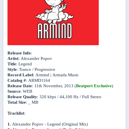
Release Info
:
Artist
: Alexander Popov
Title
: Legend
Style
: Trance / Progressive
Record Label
: Armind | Armada Music
Catalog #
: ARMD1164
Release Date
: 11th November, 2013 (
Beatport Exclusive
)
Source
: WEB
Release Quality
: 320 kbps / 44,100 Hz / Full Stereo
Total Size
: _ MB
Tracklist
:
1.
Alexander Popov - Legend (Original Mix)