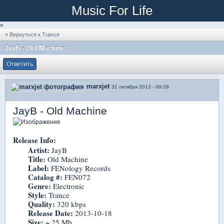
Music For Life
»
« Вернуться к Trance
JayB - Old Machine
Ответить
marxjet
31 октября 2013 - 09:28
JayB - Old Machine
Release Info:
Artist:
JayB
Title:
Old Machine
Label:
FENology Records
Catalog #:
FEN072
Genre:
Electronic
Style:
Trance
Quality:
320 kbps
Release Date:
2013-10-18
Size:
~ 25 Mb