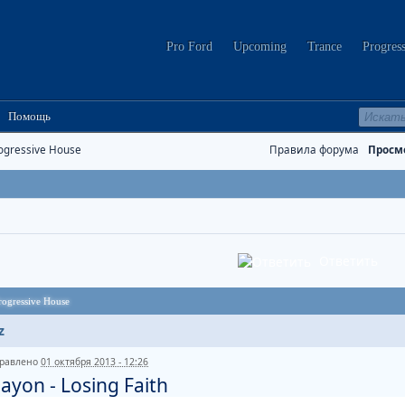
Pro Ford
Upcoming
Trance
Progres
Помощь
ogressive House
Правила форума
Просм
Ответить
rogressive House
z
равлено
01 октября 2013 - 12:26
ayon - Losing Faith