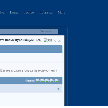
sive
House
Techno
In.Trance
More
Эта тема
отр новых публикаций
FAQ
Вы не можете создать новую тему
Оценка:
#1