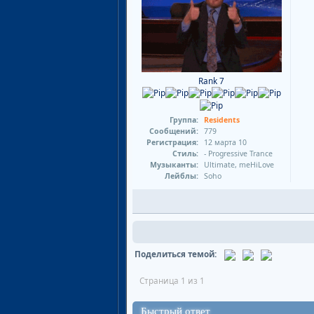
Rank 7
Группа:
Residents
Сообщений:
779
Регистрация:
12 марта 10
Стиль:
- Progressive Trance
Музыканты:
Ultimate, meHiLove
Лейблы:
Soho
Поделиться темой:
Страница 1 из 1
Быстрый ответ