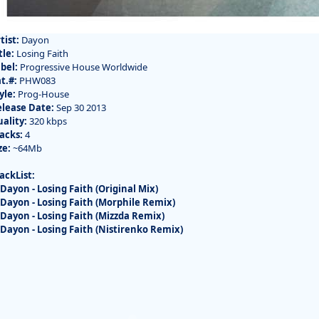
tist:
Dayon
tle:
Losing Faith
bel:
Progressive House Worldwide
t.#:
PHW083
yle:
Prog-House
lease Date:
Sep 30 2013
ality:
320 kbps
acks:
4
ze:
~64Mb
ackList:
 Dayon - Losing Faith (Original Mix)
 Dayon - Losing Faith (Morphile Remix)
 Dayon - Losing Faith (Mizzda Remix)
 Dayon - Losing Faith (Nistirenko Remix)