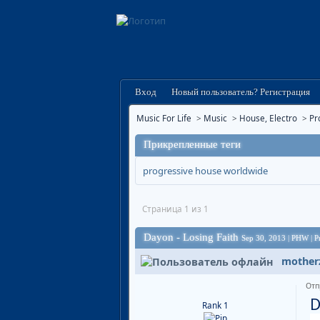
Вход
Новый пользователь? Регистрация
Music For Life
>
Music
>
House, Electro
>
Pr
Прикрепленные теги
progressive house worldwide
Страница 1 из 1
Dayon - Losing Faith
Sep 30, 2013 | PHW | P
mother
Отп
D
Rank 1