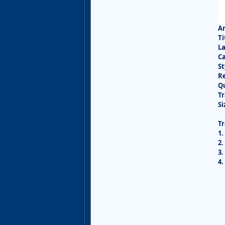
Ar
Ti
La
Ca
St
Re
Qu
Tr
Si
Tr
1.
2.
3.
4.