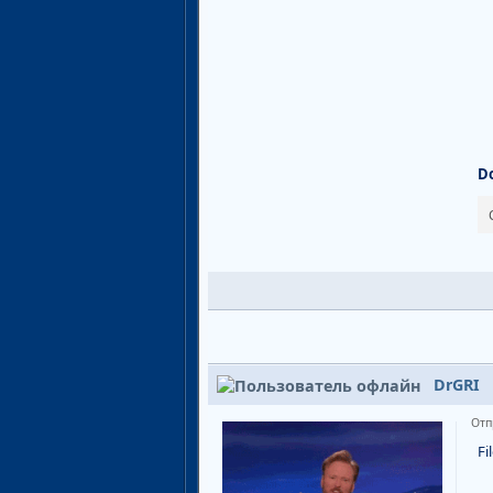
D
DrGRI
Отп
Fi