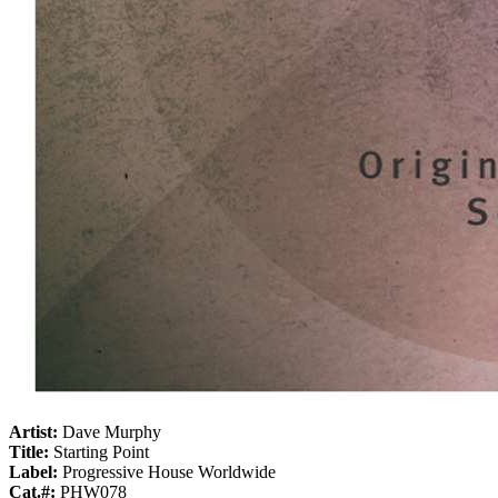
Artist:
Dave Murphy
Title:
Starting Point
Label:
Progressive House Worldwide
Cat.#:
PHW078