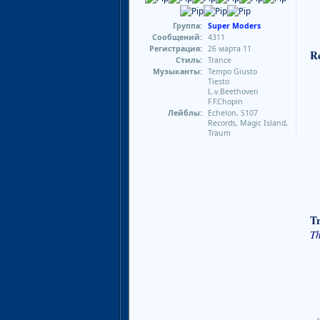
Группа:
Super Moders
Сообщений:
4311
Регистрация:
26 марта 11
Re
Стиль:
Trance
Музыканты:
Tempo Giusto
Tiesto
L.v.Beethoven
F.F.Chopin
Лейблы:
Echelon, S107
Records, Magic Island,
Traum
Tr
Th