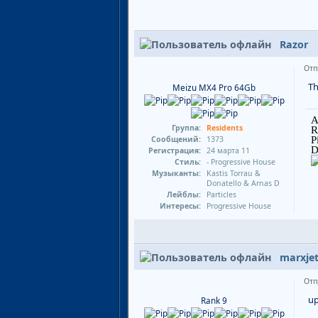
Razor
Отп
Th
Meizu MX4 Pro 64Gb
A
Группа:
Residents
R
Сообщений:
1373
P
D
Регистрация:
24 марта 11
Стиль:
- Progressive House
Музыканты:
Kastis Torrau &
Donatello & Arnas D
Лейблы:
Particles
Интересы:
Progressive House
marxje
Отп
u
Rank 9