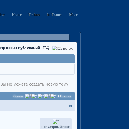
sive
House
Techno
In.Trance
More
отр новых публикаций
FAQ
Вы не можете создать новую тему
Оценка:
4
Голосов
#1
Популярный пост!