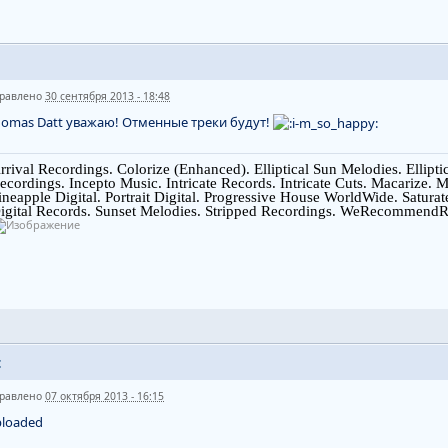
равлено
30 сентября 2013 - 18:48
omas Datt уважаю! Отменные треки будут!
rrival Recordings. Colorize (Enhanced). Elliptical Sun Melodies. Ellipt
ecordings. Incepto Music. Intricate Records. Intricate Cuts. Macarize.
ineapple Digital. Portrait Digital. Progressive House WorldWide. Saturat
igital Records. Sunset Melodies. Stripped Recordings. WeRecommendR
t
равлено
07 октября 2013 - 16:15
ploaded