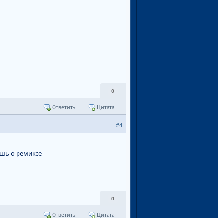
0
Ответить
Цитата
#4
ешь о ремиксе
0
Ответить
Цитата