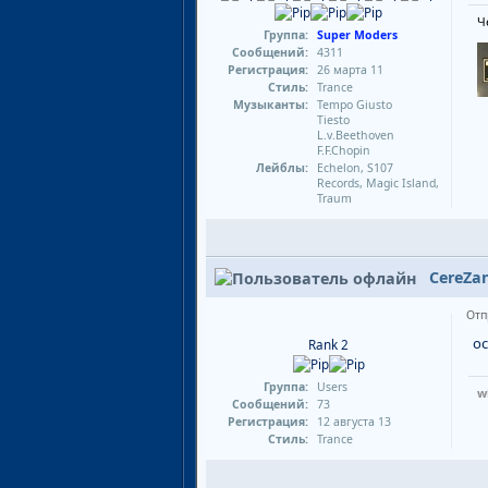
Ч
Группа:
Super Moders
Сообщений:
4311
Регистрация:
26 марта 11
Стиль:
Trance
Музыканты:
Tempo Giusto
Tiesto
L.v.Beethoven
F.F.Chopin
Лейблы:
Echelon, S107
Records, Magic Island,
Traum
CereZa
Отп
ос
Rank 2
Группа:
Users
w
Сообщений:
73
Регистрация:
12 августа 13
Стиль:
Trance