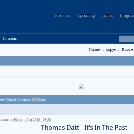
Pro Ford
Upcoming
Trance
Progres
Помощь
Правила форума
Просм
Ответить
ver | Trance | 2 tracks | 320 Kbps
t
равлено
30 сентября 2013 - 05:23
Thomas Datt - It's In The Past