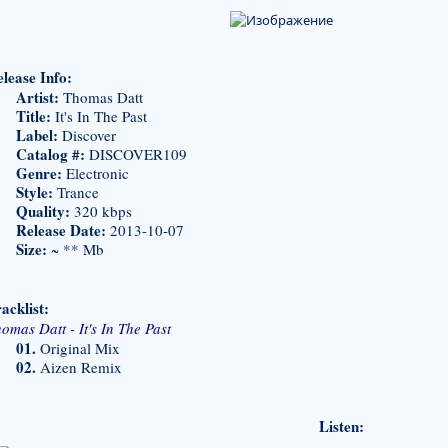
lease Info:
Artist:
Thomas Datt
Title:
It's In The Past
Label:
Discover
Catalog #:
DISCOVER109
Genre:
Electronic
Style:
Trance
Quality:
320 kbps
Release Date:
2013-10-07
Size:
~ ** Mb
acklist:
omas Datt - It's In The Past
01.
Original Mix
02.
Aizen Remix
Listen: