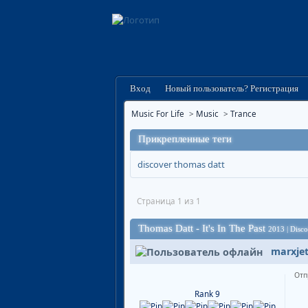
Вход
Новый пользователь? Регистрация
Music For Life
>
Music
>
Trance
Прикрепленные теги
discover
thomas datt
Страница 1 из 1
Thomas Datt - It's In The Past
2013 | Disco
marxje
Отп
Rank 9