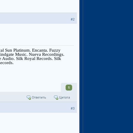
#2
ical Sun Platinum. Encanta. Fuzzy
 Mindgate Music. Nueva Recordings.
e Audio. Silk Royal Records. Silk
ecords.
1
Ответить
Цитата
#3