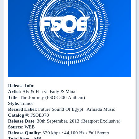
Release Info
:
Artist
: Aly & Fila vs Fady & Mina
Title
: The Journey (FSOE 300 Anthem)
Style
: Trance
Record Label
: Future Sound Of Egypt | Armada Music
Catalog #
: FSOE070
Release Date
: 30th September, 2013 (Beatport Exclusive)
Source
: WEB
Release Quality
: 320 kbps / 44,100 Hz / Full Stereo
Total Size
: _ MB