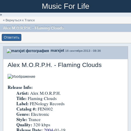
Music For Life
»
« Вернуться к Trance
Alex M.O.R.P.H. - Flaming Clouds
Ответить
marxjet
16 сентября 2013 - 08:36
Alex M.O.R.P.H. - Flaming Clouds
Release Info:
Artist:
Alex M.O.R.P.H.
Title:
Flaming Clouds
Label:
FENology Records
Catalog #:
FEN002
Genre:
Electronic
Style:
Trance
Quality:
320 kbps
Release Date:
2004
-01-19