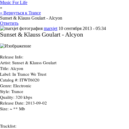
Music For Life
»
« Вернуться к Trance
Sunset & Klauss Goulart - Alcyon
Ответить
marxjet
10 сентября 2013 - 05:34
Sunset & Klauss Goulart - Alcyon
Release Info:
Artist:
Sunset & Klauss Goulart
Title:
Alcyon
Label:
In Trance We Trust
Catalog #:
ITWT6020
Genre:
Electronic
Style:
Trance
Quality:
320 kbps
Release Date:
2013-09-02
Size:
~ ** Mb
Tracklist: