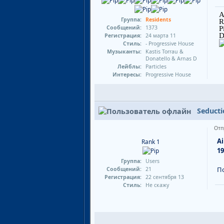
A
Группа:
Residents
R
Сообщений:
1373
P
D
Регистрация:
24 марта 11
Стиль:
- Progressive House
Музыканты:
Kastis Torrau &
Donatello & Arnas D
Лейблы:
Particles
Интересы:
Progressive House
Seducti
Отп
A
Rank 1
19
Группа:
Users
По
Сообщений:
21
Регистрация:
22 сентября 13
Стиль:
Не скажу