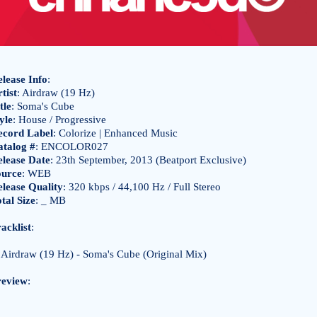
lease Info
:
tist
: Airdraw (19 Hz)
tle
: Soma's Cube
yle
: House / Progressive
ecord Label
: Colorize | Enhanced Music
atalog #
: ENCOLOR027
elease Date
: 23th September, 2013 (Beatport Exclusive)
ource
: WEB
lease Quality
: 320 kbps / 44,100 Hz / Full Stereo
tal Size
: _ MB
acklist
:
Airdraw (19 Hz) - Soma's Cube (Original Mix)
review
: