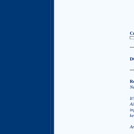
С
D
Re
Ne
It
Ai
in
ke
An