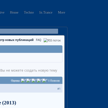
sive
House
Techno
In.Trance
More
отр новых публикаций
FAQ
Вы не можете создать новую тему
Оценка:
1
Голосов
#1
 (2013)