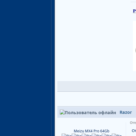
P
Razor
Отп
О
Meizu MX4 Pro 64Gb