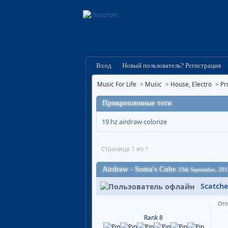
Вход
Новый пользователь? Регистрация
Music For Life
>
Music
>
House, Electro
>
Pr
Прикрепленные теги
19 hz
airdraw
colorize
Страница 1 из 1
Airdraw - Soma's Cube
23th September, 2013
Scatche
Отп
Rank 8