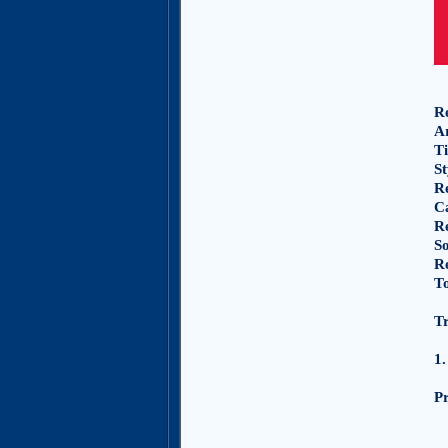
Re
Ar
Ti
St
R
C
R
S
Re
To
Tr
1.
P