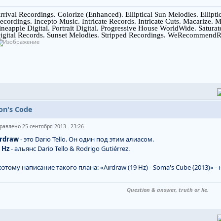
rrival Recordings. Colorize (Enhanced). Elliptical Sun Melodies. Ellipt
ecordings. Incepto Music. Intricate Records. Intricate Cuts. Macarize.
ineapple Digital. Portrait Digital. Progressive House WorldWide. Saturat
igital Records. Sunset Melodies. Stripped Recordings. WeRecommendR
on's Code
равлено
25 сентября 2013 - 23:26
irdraw
- это Dario Tello. Он один под этим алиасом.
 Hz
- альянс Dario Tello & Rodrigo Gutiérrez.
этому написание такого плана: «Airdraw (19 Hz) - Soma's Cube (2013)» 
Question & answer, truth or lie.