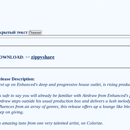
крытый текст
zippyshare
OWNLOAD
: >>
lease Description:
xt up on Enhanced's deep and progressive house outlet, is rising produ
's safe to say you will already be familiar with Airdraw from Enhanced's 
rdraw steps outside his usual production box and delivers a lush melody
fluences from an array of genres, this release offers up a lounge like bl
ep on giving.
 amazing tune from one very talented artist, on Colorize.