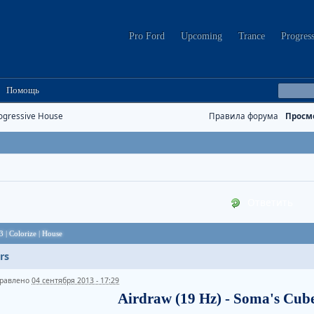
Pro Ford
Upcoming
Trance
Progres
Помощь
ogressive House
Правила форума
Просм
Ответить
 | Colorize | House
rs
равлено
04 сентября 2013 - 17:29
Airdraw (19 Hz) - Soma's Cube