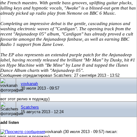
the French maestro. With gentle bass grooves, uplifting guitar plucks,
lulling keys and hypnotic vocals, "Awake" is a blissed-out gem that has
already picked up radio play from Nemone on BBC 6 Music.
Completing an impressive debut is the gentle, cascading pianos and
washing electronic waves of "Cardigan". The opening track from the
recent "Anjunadeep 05" album, "Cardigan" has already proved a cult
favourite amongst the Anjunadeep fanbase, as well as earning BBC
Radio 1 support from Zane Lowe.
The EP also represents an extended purple patch for the Anjunadeep
label, having recently released the brilliant "Mr Man" by Dusky, hit #1
on Hype Machine with "Be Mine" by Lane 8 and topped the iTunes
Dance Album charts with "Anjunadeep 05".
Сообщение отредактировал Scatchers: 27 сентября 2013 - 13:52
vovkanah
30 июля 2013 - 09:57
вот этот релиз я подожду)
Scatchers
15 августа 2013 - 12:24
add listen
vovkanah (30 июля 2013 - 09:57) писал:
вот этот релиз я подожду)