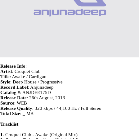
Release Info
:
Artist
: Croquet Club
Title
: Awake / Cardigan
Style
: Deep House / Progressive
Record Label
: Anjunadeep
Catalog #
: ANJDEE175D
Release Date
: 26th August, 2013
Source
: WEB
Release Quality
: 320 kbps / 44,100 Hz / Full Stereo
Total Size
: _ MB
Tracklist
:
1.
Croquet Club - Awake (Original Mix)