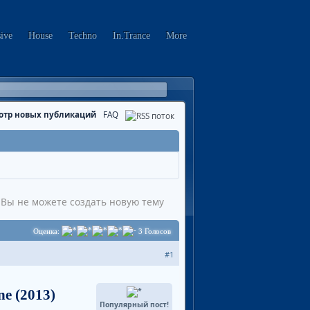
sive
House
Techno
In.Trance
More
отр новых публикаций
FAQ
Вы не можете создать новую тему
Оценка:
3
Голосов
#1
ne (2013)
Популярный пост!