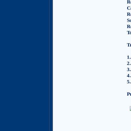
R
C
R
S
R
T
T
1.
2.
3.
4.
5.
P