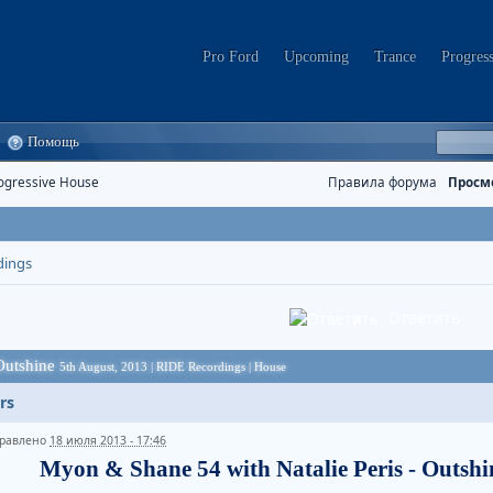
Pro Ford
Upcoming
Trance
Progres
Помощь
ogressive House
Правила форума
Просм
dings
Ответить
 Outshine
5th August, 2013 | RIDE Recordings | House
rs
равлено
18 июля 2013 - 17:46
Myon & Shane 54 with Natalie Peris - Outshi