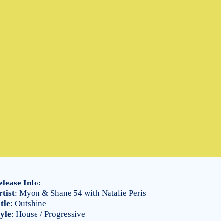
elease Info
:
rtist
: Myon & Shane 54 with Natalie Peris
tle
: Outshine
tyle
: House / Progressive