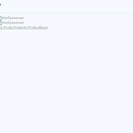
p
ric Prydz Presents Pryda Album