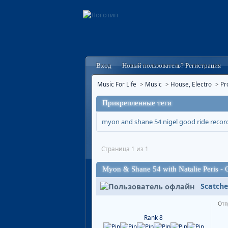
Вход
Новый пользователь? Регистрация
Music For Life
>
Music
>
House, Electro
>
Pr
Прикрепленные теги
myon and shane 54
nigel good
ride recor
Страница 1 из 1
Myon & Shane 54 with Natalie Peris -
Scatche
Отп
Rank 8