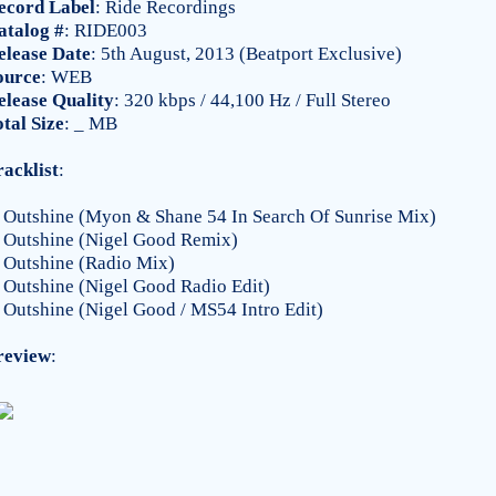
ecord Label
: Ride Recordings
atalog #
: RIDE003
elease Date
: 5th August, 2013 (Beatport Exclusive)
ource
: WEB
elease Quality
: 320 kbps / 44,100 Hz / Full Stereo
otal Size
: _ MB
racklist
:
Outshine (Myon & Shane 54 In Search Of Sunrise Mix)
Outshine (Nigel Good Remix)
Outshine (Radio Mix)
Outshine (Nigel Good Radio Edit)
Outshine (Nigel Good / MS54 Intro Edit)
review
: