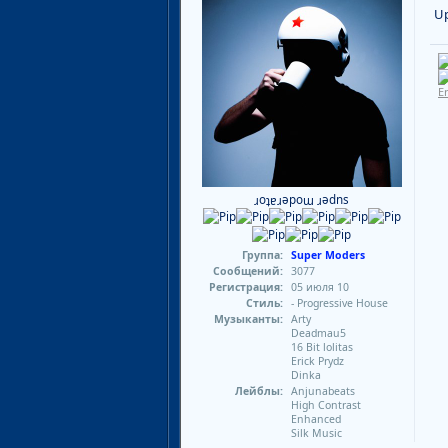
U
E
ɹoʇɐɹǝpoɯ ɹǝdns
Группа:
Super Moders
Сообщений:
3077
Регистрация:
05 июля 10
Стиль:
- Progressive House
Музыканты:
Arty
Deadmau5
16 Bit lolitas
Erick Prydz
Dinka
Лейблы:
Anjunabeats
High Contrast
Enhanced
Silk Music