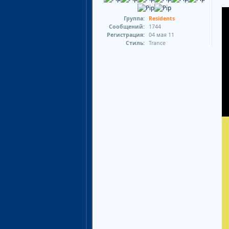
Группа:
Residents
Сообщений:
1744
Регистрация:
04 мая 11
Стиль:
Trance