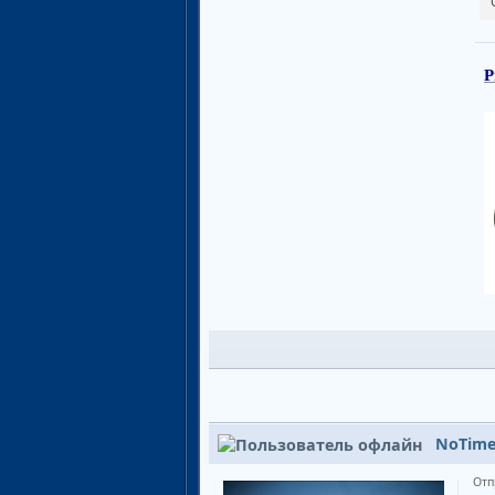
P
NoTim
Отп