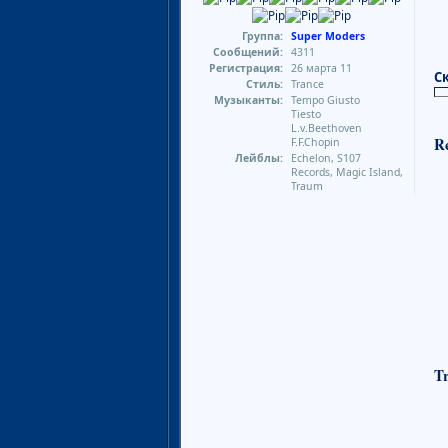
Группа:
Super Moders
Сообщений:
4311
Регистрация:
26 марта 11
С
Стиль:
Trance
Музыканты:
Tempo Giusto
Tiesto
L.v.Beethoven
Re
F.F.Chopin
Лейблы:
Echelon, S107
Records, Magic Island,
Traum
Tr