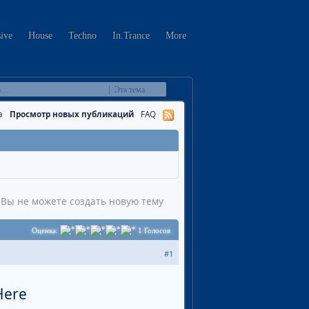
sive
House
Techno
In.Trance
More
Эта тема
а
Просмотр новых публикаций
FAQ
Вы не можете создать новую тему
Оценка:
1
Голосов
#1
Here