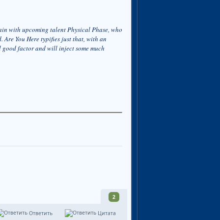
ain with upcoming talent Physical Phase, who
 Are You Here typifies just that, with an
el good factor and will inject some much
2
Ответить
Цитата