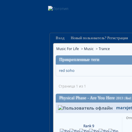
Вход
Новый пользователь? Регистрация
Music For Life
>
Music
>
Trance
Прикрепленные теги
red soho
Страница 1 из 1
Physical Phase - Are You Here
2013 | Red 
marxje
Отп
Rank 9