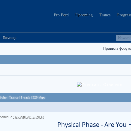
Pro Ford
Upcoming
Trance
Progres
Помощь
Правила форум
Ответить
Soho | Trance | 1 track | 320 kbps
t
равлено
14 июля 2013 - 20:43
Physical Phase - Are You 