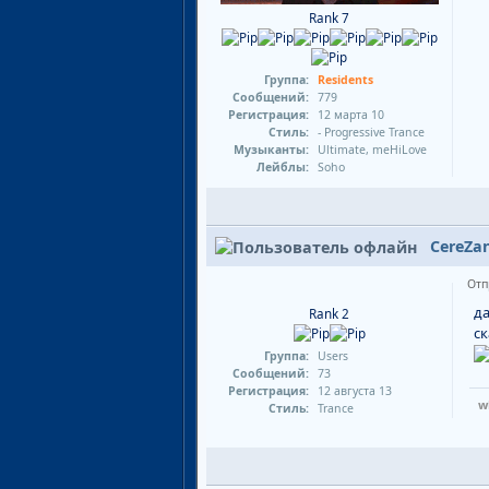
Rank 7
Группа:
Residents
Сообщений:
779
Регистрация:
12 марта 10
Стиль:
- Progressive Trance
Музыканты:
Ultimate, meHiLove
Лейблы:
Soho
CereZa
Отп
да
Rank 2
ск
Группа:
Users
Сообщений:
73
Регистрация:
12 августа 13
w
Стиль:
Trance