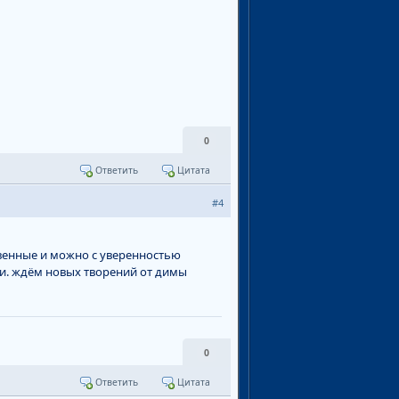
0
Ответить
Цитата
#4
овенные и можно с уверенностью
ами. ждём новых творений от димы
0
Ответить
Цитата