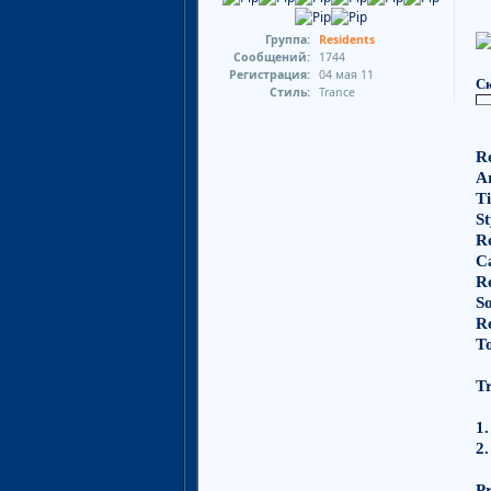
Группа:
Residents
Сообщений:
1744
Регистрация:
04 мая 11
Ск
Стиль:
Trance
Re
Ar
Ti
St
R
C
R
S
Re
To
Tr
1.
2.
P