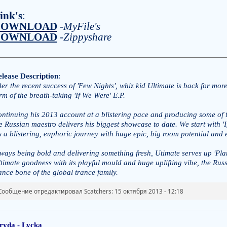
ink's
:
DOWNLOAD
-
MyFile's
DOWNLOAD
-
Zippyshare
lease Description
:
ter the recent success of 'Few Nights', whiz kid Ultimate is back for mor
rm of the breath-taking 'If We Were' E.P.
ntinuing his 2013 account at a blistering pace and producing some of th
e Russian maestro delivers his biggest showcase to date. We start with 'I
's a blistering, euphoric journey with huge epic, big room potential and
ways being bold and delivering something fresh, Utimate serves up 'Pla
timate goodness with its playful mould and huge uplifting vibe, the Russ
ance bone of the global trance family.
Сообщение отредактировал Scatchers: 15 октября 2013 - 12:18
ryda - Lycka