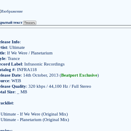
рытый текст
lease Info
:
tist
: Ultimate
tle
: If We Were / Planetarium
yle
: Trance
ecord Label
: Infrasonic Recordings
atalog #
: INFRA118
elease Date
: 14th October, 2013 (
Beatport Exclusive
)
ource
: WEB
lease Quality
: 320 kbps / 44,100 Hz / Full Stereo
tal Size
: _ MB
acklist
:
Ultimate - If We Were (Original Mix)
Ultimate - Planetarium (Original Mix)
review
: