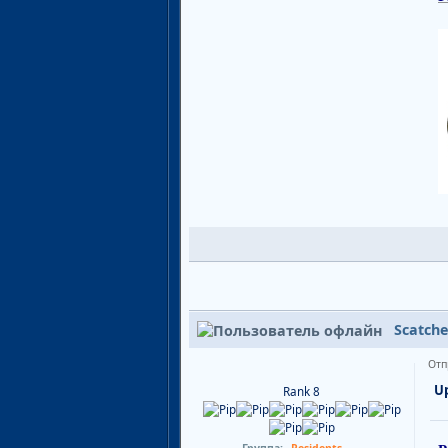
Scatche
Отп
Up
Rank 8
Группа:
Residents