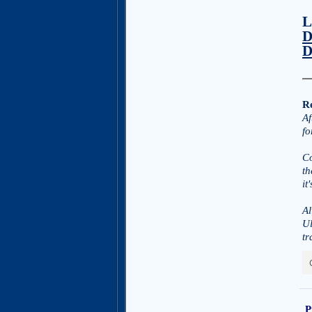
L
Re
Af
fo
Co
th
it
Al
Ul
tr
P