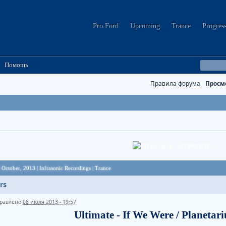
Pro Ford
Upcoming
Trance
Progres
Помощь
Правила форума
Просм
Ответить
 October, 2013 | Infrasonic Recordings | Trance
rs
равлено
08 июля 2013 - 19:57
Ultimate - If We Were / Planetar