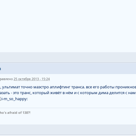
n
равлено
25 октября 2013 - 15:24
, ультимат точно маэстро аплифтинг транса. все его работы проникн
азать - это транс, который живёт в нём и с которым дима делится с н
ho's afraid of 138?!