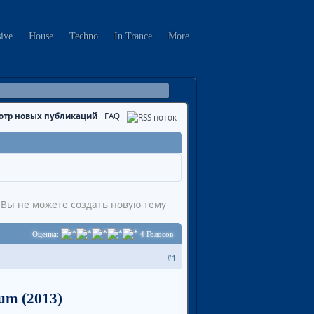
sive
House
Techno
In.Trance
More
отр новых публикаций
FAQ
Вы не можете создать новую тему
Оценка:
4
Голосов
#1
ium (2013)