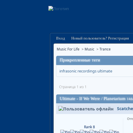
Вход
Новый пользователь? Регистрация
Music For Life
>
Music
>
Trance
Прикрепленные теги
infrasonic recordings
ultimate
Страница 1 из 1
Ultimate - If We Were / Planetarium
14th
Scatche
Отп
Rank 8