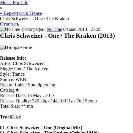
Music For Life
»
« Вернуться к Trance
Chris Schweizer - One / The Kraken
Ответить
NoTime
04 мая 2013 - 23:05
Chris Schweizer - One / The Kraken (2013)
Release Info:
Artist: Chris Schweizer
Single: One / The Kraken
Style: Trance
Source: WEB
Record Label: Soundpiercing
Catalog #:
Release Date: 13 May , 2013
Release Quality: 320 kbps / 44,100 Hz / Full Stereo
Total Size: ** mb
TrackList:
01.
Chris Schweizer - One (Original Mix)
01.
Chris Schweizer - The Kraken (Original Mix)