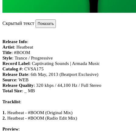
Скрытый текст
Release Info
:
Artist
: Heatbeat
Title
: #BOOM
Style
: Trance / Progressive
Record Label
: Captivating Sounds | Armada Music
Catalog #
: CVSA175
Release Date
: 6th May, 2013 (Beatport Exclusive)
Source
: WEB
Release Quality
: 320 kbps / 44,100 Hz / Full Stereo
Total Size
: _ MB
Tracklist
:
1.
Heatbeat - #BOOM (Original Mix)
2.
Heatbeat - #BOOM (Radio Edit Mix)
Preview
: