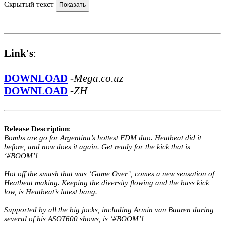
Скрытый текст
Link's
:
DOWNLOAD
-
Mega.co.uz
DOWNLOAD
-
ZH
Release Description
:
Bombs are go for Argentina’s hottest EDM duo. Heatbeat did it
before, and now does it again. Get ready for the kick that is
‘#BOOM’!
Hot off the smash that was ‘Game Over’, comes a new sensation of
Heatbeat making. Keeping the diversity flowing and the bass kick
low, is Heatbeat’s latest bang.
Supported by all the big jocks, including Armin van Buuren during
several of his ASOT600 shows, is ‘#BOOM’!