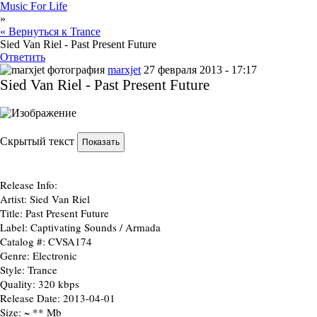
Music For Life
»
« Вернуться к Trance
Sied Van Riel - Past Present Future
Ответить
marxjet
27 февраля 2013 - 17:17
Sied Van Riel - Past Present Future
Скрытый текст
Release Info:
Artist:
Sied Van Riel
Title:
Past Present Future
Label:
Captivating Sounds / Armada
Catalog #:
CVSA174
Genre:
Electronic
Style:
Trance
Quality:
320 kbps
Release Date:
2013-04-01
Size:
~ ** Mb