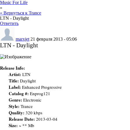
Music For Life
»
« Вернуться к Trance
LTN - Daylight
Ответить
marxjet
21 февраля 2013 - 05:06
LTN - Daylight
Release Info:
Artist:
LTN
Title:
Daylight
Label:
Enhanced Progressive
Catalog #:
Enprog121
Genre:
Electronic
Style:
Trance
Quality:
320 kbps
Release Date:
2013-03-04
Size:
~ ** Mb