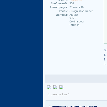
Сообщений:
356
Регистрация:
23 июня 10
Стиль:
- Progressive Trance
Лейблы:
Anjuna
Solaris
Coldharbour
Intution
Во
1.
2.
3.
Страница 1 из 1
1 человек читают эту тему