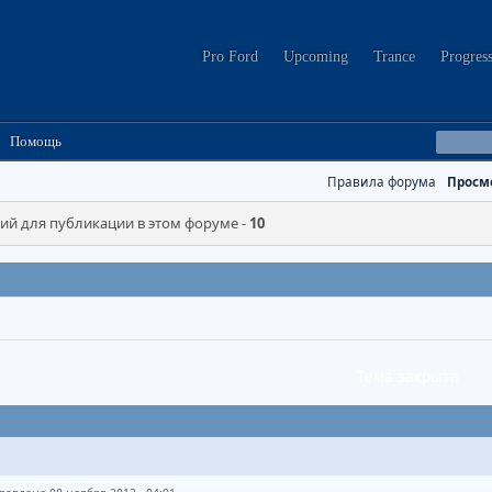
Pro Ford
Upcoming
Trance
Progres
Помощь
Правила форума
Просм
й для публикации в этом форуме -
10
Тема закрыта