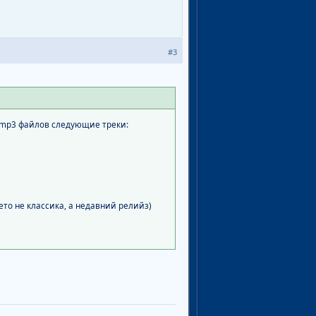
#3
s mp3 файлов следующие треки:
 (ето не классика, а недавний релийз)