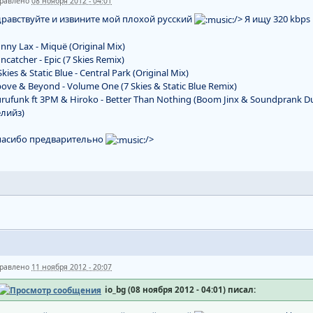
равлено
08 ноября 2012 - 04:01
равствуйте и извините мой плохой русский
/> Я ищу 320 kbp
nny Lax - Miquë (Original Mix)
ncatcher - Epic (7 Skies Remix)
Skies & Static Blue - Central Park (Original Mix)
ove & Beyond - Volume One (7 Skies & Static Blue Remix)
rufunk ft 3PM & Hiroko - Better Than Nothing (Boom Jinx & Soundprank D
лийз)
пасибо предварительно
/>
равлено
11 ноября 2012 - 20:07
io_bg (08 ноября 2012 - 04:01) писал: