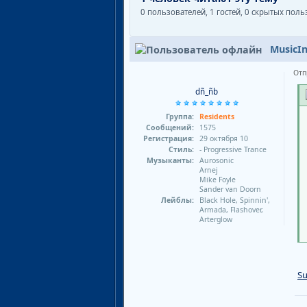
0 пользователей, 1 гостей, 0 скрытых пол
MusicI
Отп
dñ_ñb
Группа:
Residents
Сообщений:
1575
Регистрация:
29 октября 10
Стиль:
- Progressive Trance
Музыканты:
Aurosonic
Arnej
Mike Foyle
Sander van Doorn
Лейблы:
Black Hole, Spinnin',
Armada, Flashover,
Arterglow
Su