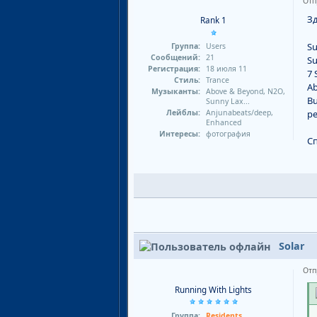
Отп
Зд
Rank 1
Su
Группа:
Users
Сообщений:
21
Su
Регистрация:
18 июля 11
7 
Стиль:
Trance
Ab
Музыканты:
Above & Beyond, N2O,
Bu
Sunny Lax...
Лейблы:
Anjunabeats/deep,
ре
Enhanced
Интересы:
фотография
С
Solar
Отп
Running With Lights
Группа:
Residents