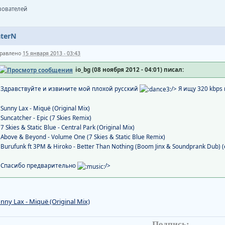
ьзователей
nterN
равлено
15 января 2013 - 03:43
io_bg (08 ноября 2012 - 04:01) писал:
Здравствуйте и извините мой плохой русский
/> Я ищу 320 kbp
Sunny Lax - Miquë (Original Mix)
Suncatcher - Epic (7 Skies Remix)
7 Skies & Static Blue - Central Park (Original Mix)
Above & Beyond - Volume One (7 Skies & Static Blue Remix)
Burufunk ft 3PM & Hiroko - Better Than Nothing (Boom Jinx & Soundprank Dub)
Спасибо предварительно
/>
nny Lax - Miquë (Original Mix)
Подпись: