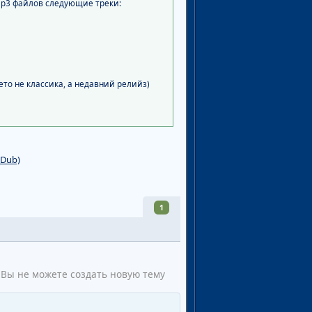
 mp3 файлов следующие треки:
 (ето не классика, а недавний релийз)
 Dub)
1
Вы не можете создать новую тему