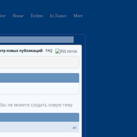
sive
House
Techno
In.Trance
More
отр новых публикаций
FAQ
Вы не можете создать новую тему
#1