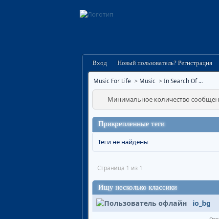
Вход
Новый пользователь? Регистрация
Music For Life
>
Music
>
In Search Of ...
Минимальное количество сообщени
Прикрепленные теги
Теги не найдены
Страница 1 из 1
Ищу несколько классики
io_bg